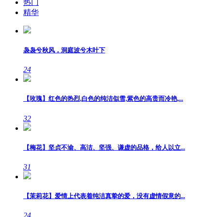
热门
精华
袅袅兮秋风，洞庭波兮木叶下
24
【玫瑰】红色的热烈,白色的纯洁似雪,紫色的高贵而冷艳,...
32
【梅花】坚贞不渝、高洁、坚强、谦虚的品格，给人以立...
31
【茉莉花】爱情上代表着纯洁真挚的爱，没有虚情假意的...
24