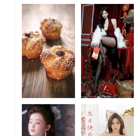
祥》
精选图
2021-11-04
精选图
2023-03-02
瑞秋的快乐人生《白月
冯丽林Lynn_丘丘《生日
光》
快乐不止今天》