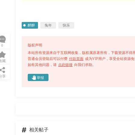
醉醉
兔年
快乐
版权声明
0
本站所有资源来自于互联网收集，版权属原著所有，下载资源不得用
普通会员登陆后可以付费
付款页面
成为VIP用户，享受全站资源
收藏
如有其他问题，请
点此链接
向我们求助。
分享
举报
开启美食新天地，快乐不
[XiuRen秀人网]
等待-
2023.01.20 No.6174 周于
相关帖子
希Sally 主题《2023兔年吉