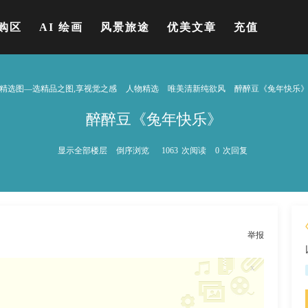
购区
AI 绘画
风景旅途
优美文章
充值
精选图—选精品之图,享视觉之感
人物精选
唯美清新纯欲风
醉醉豆《兔年快乐
醉醉豆《兔年快乐》
显示全部楼层
倒序浏览
1063
次阅读
0
次回复
举报
x