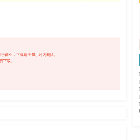
于商业，下载请于48小时内删除。
免费下载。
瑞秋的快乐人生《夏日女
一鸭咿呀哟《阴天快乐》
友》